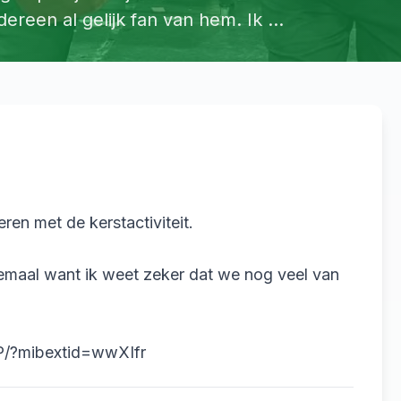
ereen al gelijk fan van hem. Ik ...
en met de kerstactiviteit.

emaal want ik weet zeker dat we nog veel van 
P/?mibextid=wwXIfr