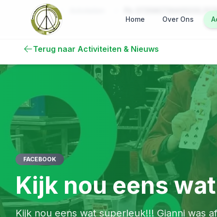
Ga naar hoofdinhoud
Ga naar hoofdinhoud
Ga naar navigatie
Activiteiten
Fb-373590739400233_1376
Home
Home
Over Ons
A
Terug naar Activiteiten & Nieuws
FACEBOOK
Kijk nou eens wat
Kijk nou eens wat superleuk!!! Gianni was af