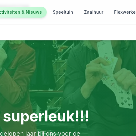
583011171168
ctiviteiten & Nieuws
Speeltuin
Zaalhuur
Flexwerke
 superleuk!!!
gelopen jaar bij ons voor de