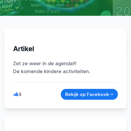
Flexwerken
Contact
Artikel
Zet ze weer in de agenda!!!

De komende kindere activiteiten.
3
Bekijk op Facebook