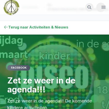
Ga naar hoofdinhoud
Ga naar hoofdinhoud
Ga naar navigatie
Fb-
Activiteiten
Home
373590739400233_1361702109325925
Doneer
Terug naar Activiteiten & Nieuws
Home
Over Ons
Activiteiten & Nieuws
FACEBOOK
Zet ze weer in de
Speeltuin
agenda!!!
Zaalhuur
Zet ze weer in de agenda!!! De komende
kindere activiteiten.